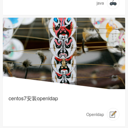
java
centos7安装openldap
Openldap