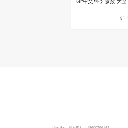
Git中文命令[参数]大全
git
cuijianzhe - 联系电话：18600796142