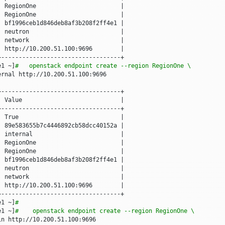
|
 RegionOne                        
|
|
 RegionOne                        
|
|
 bf1996ceb1d846deb8af3b208f2ff4e1 
|
|
 neutron                          
|
|
 network                          
|
|
 http://10.200.51.100:9696        
|
e1 ~
]
#   openstack endpoint create --region RegionOne \
|
 Value                            
|
|
 True                             
|
|
 89e583655b7c4446892cb58dcc40152a 
|
|
 internal                         
|
|
 RegionOne                        
|
|
 RegionOne                        
|
|
 bf1996ceb1d846deb8af3b208f2ff4e1 
|
|
 neutron                          
|
|
 network                          
|
|
 http://10.200.51.100:9696        
|
e1 ~
]
#   
e1 ~
]
#    openstack endpoint create --region RegionOne \