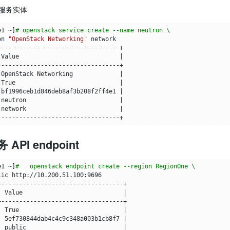
n 服务实体
e1 ~
]
# openstack service create --name neutron \
on 
"OpenStack Networking"
 Value                            
|
 OpenStack Networking             
|
 True                             
|
 bf1996ceb1d846deb8af3b208f2ff4e1 
|
 neutron                          
|
 network                          
|
PI endpoint
e1 ~
]
#   openstack endpoint create --region RegionOne \
|
 Value                            
|
|
 True                             
|
|
 5ef730844dab4c4c9c348a003b1cb8f7 
|
|
 public                           
|