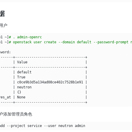
据
 用户
e1 ~
]
# . admin-openrc 
e1 ~
]
# openstack user create --domain default --password-prompt 
       
|
 Value                            
|
       
|
 default                          
|
       
|
 True                             
|
       
|
 c0ce9b3d5a134ad08ce402c7528b1e91 
|
       
|
 neutron                          
|
       
|
{}
|
res_at 
|
 None                             
|
n 用户添加管理员角色