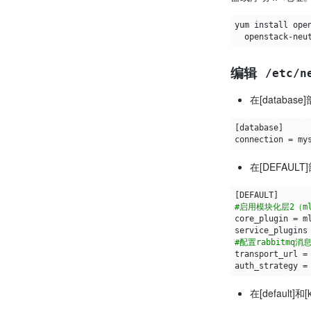
编辑
/etc/n
在[databa
在[DEFAULT
[
DEFAULT
]
#启用模块化层2（m
core_plugin
=
service_plugins
#配置rabbitmq
transport_url
=
auth_strategy
=
在[default