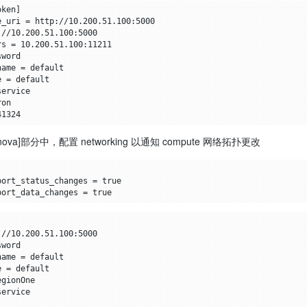
oken
]
e_uri
=
rs
=
name
=
e
=
41324
]和[nova]部分中，配置 networking 以通知 compute 网络拓扑更改