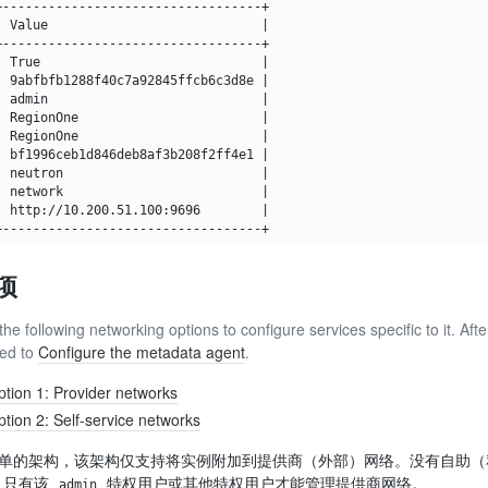
|
 Value                            
|
|
 True                             
|
|
 9abfbfb1288f40c7a92845ffcb6c3d8e 
|
|
 admin                            
|
|
 RegionOne                        
|
|
 RegionOne                        
|
|
 bf1996ceb1d846deb8af3b208f2ff4e1 
|
|
 neutron                          
|
|
 network                          
|
|
 http://10.200.51.100:9696        
|
项
e following networking options to configure services specific to it. Aft
ed to
Configure the metadata agent
.
tion 1: Provider networks
tion 2: Self-service networks
最简单的架构，该架构仅支持将实例附加到提供商（外部）网络。没有自助
址。只有该
特权用户或其他特权用户才能管理提供商网络。
admin