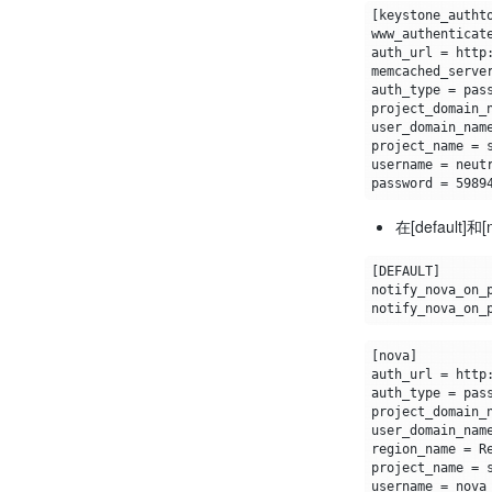
[
keystone_autht
www_authenticat
auth_url
=
memcached_serve
auth_type
=
project_domain_
user_domain_nam
project_name
=
username
=
password
=
5989
在[default