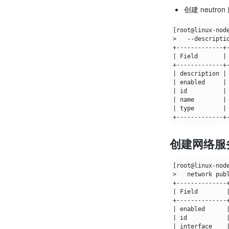
创建 neutro
[
root@linux-nod
>   --descripti
|
 Field       
|
|
 description 
|
|
 enabled     
|
|
 id          
|
|
 name        
|
|
type
|
创建网络服务 A
[
root@linux-nod
|
 Field        
|
 enabled      
|
 id           
|
 interface    