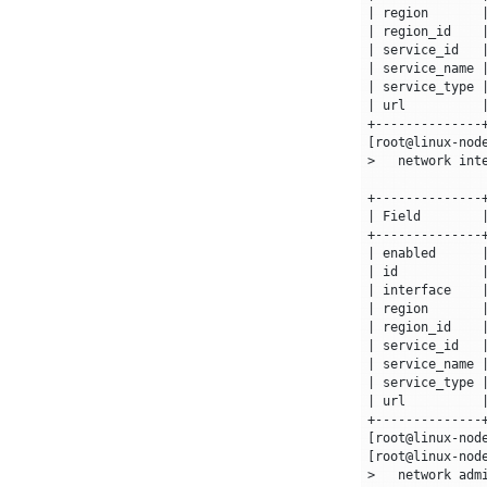
|
 region       
|
 region_id    
|
 service_id   
|
 service_name 
|
 service_type 
|
 url          
[
root@linux-nod
|
 Field        
|
 enabled      
|
 id           
|
 interface    
|
 region       
|
 region_id    
|
 service_id   
|
 service_name 
|
 service_type 
|
 url          
[
root@linux-nod
[
root@linux-nod