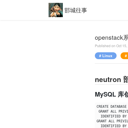
邯城往事
openstac
Published on
Oct 15
# Linux
#
neutron
MySQL 库