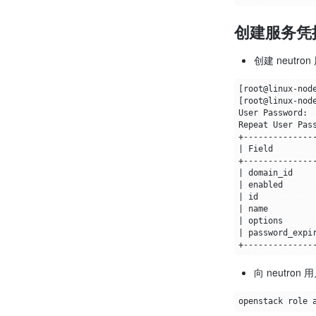
创建服务凭
创建 neutron
[
root@linux-nod
[
root@linux-nod
|
 Field        
|
 domain_id    
|
 enabled      
|
 id           
|
 name         
|
 options      
|
 password_expi
向 neutro