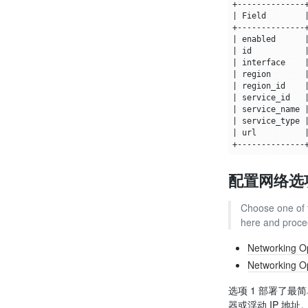
|
 Field        
|
 enabled      
|
 id           
|
 interface    
|
 region       
|
 region_id    
|
 service_id   
|
 service_name 
|
 service_type 
|
 url          
配置网络选
Choose one of th
here and proce
Networking Op
Networking Op
选项 1 部署了
器或浮动 IP 地