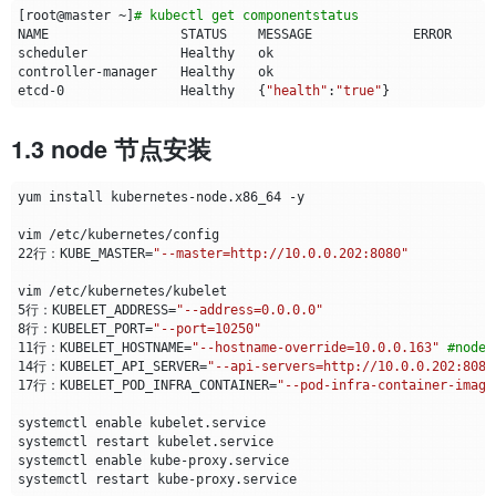
[
root@master ~
]
# kubectl get componentstatus 
etcd-0               Healthy   
{
"health"
:
"true"
}
1.3 node 节点安装
22行：KUBE_MASTER
=
"--master=http://10.0.0.202:8080"
5行：KUBELET_ADDRESS
=
"--address=0.0.0.0"
8行：KUBELET_PORT
=
"--port=10250"
11行：KUBELET_HOSTNAME
=
"--hostname-override=10.0.0.163"
#node
14行：KUBELET_API_SERVER
=
"--api-servers=http://10.0.0.202:8080
17行：KUBELET_POD_INFRA_CONTAINER
=
"--pod-infra-container-image
systemctl 
enable
systemctl 
enable