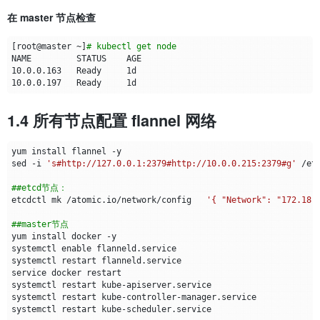
在 master 节点检查
[
root@master ~
]
# kubectl get node
1.4 所有节点配置 flannel 网络
sed -i 
's#http://127.0.0.1:2379#http://10.0.0.215:2379#g'
##etcd节点：
etcdctl mk /atomic.io/network/config   
'{ "Network": "172.18.
##master节点
systemctl 
enable