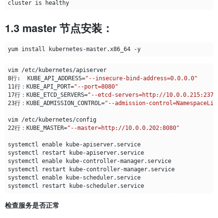
1.3 master 节点安装：
8行:  
KUBE_API_ADDRESS
=
"--insecure-bind-address=0.0.0.0"
11行：KUBE_API_PORT
=
"--port=8080"
17行：KUBE_ETCD_SERVERS
=
"--etcd-servers=http://10.0.0.215:2379
23行：KUBE_ADMISSION_CONTROL
=
"--admission-control=NamespaceLif
22行：KUBE_MASTER
=
"--master=http://10.0.0.202:8080"
systemctl 
enable
systemctl 
enable
systemctl 
enable
检查服务是否正常