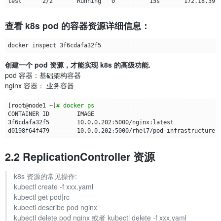
test
      2/2       Running   
0
查看 k8s pod 的容器资源详细信息：
创建一个 pod 资源，才能实现 k8s 的高级功能.
pod 容器：基础架构容器
nginx 容器： 业务容器
[
root@node1 ~
]
# docker ps   
3f6cdafa32f5        10.0.0.202:5000/nginx:latest             
d0198f64f479        10.0.0.202:5000/rhel7/pod-infrastructure:
2.2 ReplicationController 资源
k8s 资源的常见操作:
kubectl create -f xxx.yaml
kubectl get pod|rc
kubectl describe pod nginx
kubectl delete pod nginx 或者 kubectl delete -f xxx.yaml