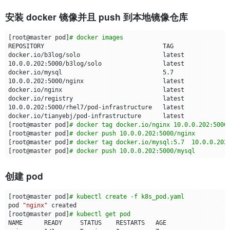
安装 docker 镜像并且 push 到本地镜像仓库
[
root@master pod
]
# docker images
docker.io/b3log/solo                       latest            
10.0.0.202:5000/b3log/solo                 latest            
docker.io/mysql                            5.7               
10.0.0.202:5000/nginx                      latest            
docker.io/nginx                            latest            
docker.io/registry                         latest            
10.0.0.202:5000/rhel7/pod-infrastructure   latest            
docker.io/tianyebj/pod-infrastructure      latest            
[
root@master pod
]
# docker tag docker.io/nginx 10.0.0.202:5000
[
root@master pod
]
# docker push 10.0.0.202:5000/nginx
[
root@master pod
]
# docker tag docker.io/mysql:5.7  10.0.0.202
[
root@master pod
]
# docker push 10.0.0.202:5000/mysql
创建 pod
[
root@master pod
]
# kubectl create -f k8s_pod.yaml 
pod 
"nginx"
[
root@master pod
]
# kubectl get pod