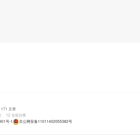
171 文章
览
12
当前访客
901号-1
京公网安备11011402055382号