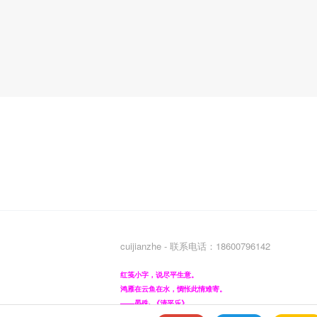
cuijianzhe - 联系电话：18600796142
红笺小字，说尽平生意。
鸿雁在云鱼在水，惆怅此情难寄。
——晏殊· 《清平乐》