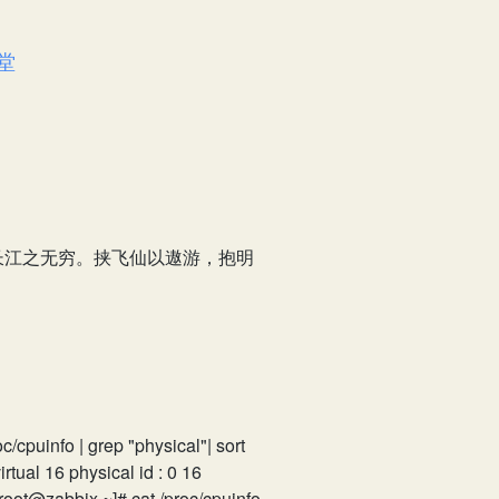
堂
长江之无穷。挟飞仙以遨游，抱明
info | grep "physical"| sort
irtual 16 physical id : 0 16
t@zabbix ~]# cat /proc/cpuinfo