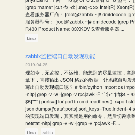
|grep "name" |cut -f2 -d: |uniq -c 32 Intel(R) Xeo
查看服务器厂商： [root@zabbix ~]# dmidecode |grep V
服务器型号： [root@zabbix ~]# dmidecode |grep Pro
R430 Product Name: 03XKDV 5.查看服务器....
Linux
zabbix监控端口自动发现功能
2019-04-25
现如今，无监控，不运维。能想到的尽量监控，拿
拿下，直接输出 JSON 格式的数据，让系统自动发现
写出自动发现端口呢？ #!/bin/python import os import 
-nltp| grep -v -w -|grep -v rpc|awk -F "[ :]+" '{if($4 ~ /0
$5}'""") ports=[] for port in cmd.readlines(): r=port.str
json.dumps({'data':ports},sort_keys=True,indent=
的实现端口发现，其实就是用的命令，然后切割拿到自己
netstat -nltp| grep -v -w -|grep -v rpc|awk -F....
Linux
zabbix