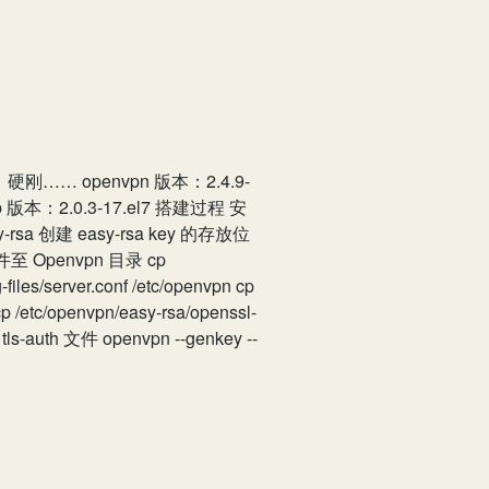
…… openvpn 版本：2.4.9-
ldap 版本：2.0.3-17.el7 搭建过程 安
easy-rsa 创建 easy-rsa key 的存放位
关文件至 Openvpn 目录 cp
files/server.conf /etc/openvpn cp
 cp /etc/openvpn/easy-rsa/openssl-
 tls-auth 文件 openvpn --genkey --