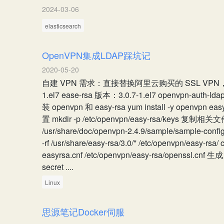
2024-03-06
elasticsearch
OpenVPN集成LDAP踩坑记
2020-05-20
自建 VPN 需求：直接替换阿里云购买的 SSL VPN，硬刚
1.el7 ease-rsa 版本：3.0.7-1.el7 openvpn-auth-
装 openvpn 和 easy-rsa yum install -y openvpn 
置 mkdir -p /etc/openvpn/easy-rsa/keys 复制相
/usr/share/doc/openvpn-2.4.9/sample/sample-config-
-rf /usr/share/easy-rsa/3.0/* /etc/openvpn/easy-rsa/
easyrsa.cnf /etc/openvpn/easy-rsa/openssl.cnf 生成
secret ....
Linux
思源笔记Docker伺服