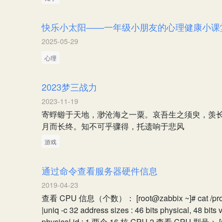
快乐小太阳——一年级小朋友的心理健康小课
2025-05-29
心理
2023梦三战力
2023-11-19
寄蜉蝣于天地，渺沧海之一粟。哀吾生之须臾，羡
月而长终。知不可乎骤得，托遗响于悲风
游戏
通过命令查看服务器硬件信息
2019-04-23
查看 CPU 信息（个数）： [root@zabbix ~]# cat /proc/cpu
|uniq -c 32 address sizes : 46 bits physical, 48 bits v
physical id : 1 两个 16 核 CPU 2.查看 CPU 型号： [roo