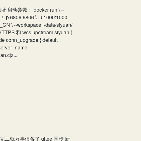
参数： docker run \ --
n \ -p 6806:6806 \ -u 1000:1000
=zh_CN \ --workspace=/data/siyuan/
 和 wss upstream siyuan {
ade
conn_upgrade { default
l; server_name
n.cjz....
完工就万事俱备了 gitee 同步 新